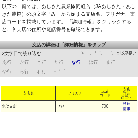
以下の一覧では、あしきた農業協同組合（JAあしきた・あし
きた農協）の頭文字「み」から始まる支店名、フリガナ、支
店コードを掲載しています。 「詳細情報」をクリックする
と、各支店の住所や電話番号を確認できます。
支店の詳細は「詳細情報」をタップ
※「-」「゛」「゜」は1文字扱い
2文字目で絞り込む
あ行
か行
さ行
た行
な行
は行
ま行
や行
ら行
わ行
-゛゜
支店
支店
支店名
フリガナ
詳細
コード
画面へ
詳細
700
水俣支所
ﾐﾅﾏﾀ
情報