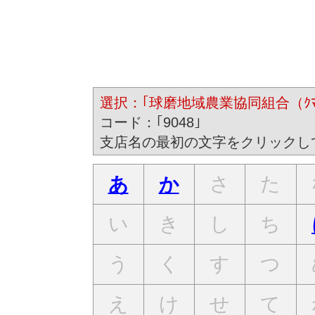
選択：｢球磨地域農業協同組合（ｸﾏﾁｲ
コード：｢9048｣
支店名の最初の文字をクリックし
さ
た
あ
か
い
き
し
ち
う
く
す
つ
え
け
せ
て