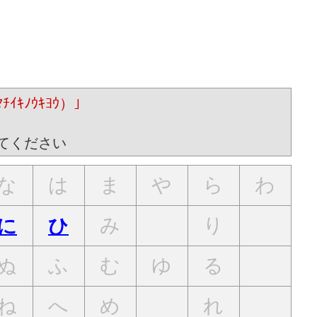
ｷﾉｳｷﾖｳ）｣
てください
な
は
ま
や
ら
わ
み
り
に
ひ
ぬ
ふ
む
ゆ
る
ね
へ
め
れ