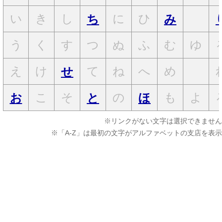
い
き
し
に
ひ
ち
み
う
く
す
つ
ぬ
ふ
む
ゆ
え
け
て
ね
へ
め
せ
こ
そ
の
も
よ
お
と
ほ
※リンクがない文字は選択できません
※「A-Z」は最初の文字がアルファベットの支店を表示