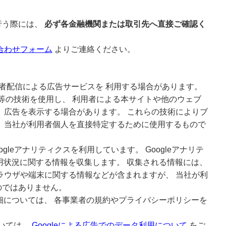
行う際には、
必ず各金融機関または取引先へ直接ご確認く
合わせフォーム
よりご連絡ください。
どの第三者配信による広告サービスを 利用する場合があります。
kie等の技術を使用し、 利用者による本サイトや他のウェブ
 広告を表示する場合があります。 これらの技術によりブ
 当社が利用者個人を直接特定するために使用するもので
ogleアナリティクスを利用しています。 Googleアナリテ
利用状況に関する情報を収集します。 収集される情報には、
ラウザや端末に関する情報などが含まれますが、 当社が利
のではありません。
詳細については、 各事業者の規約やプライバシーポリシーを
ついては、
Googleによる広告でのデータ利用について
をご