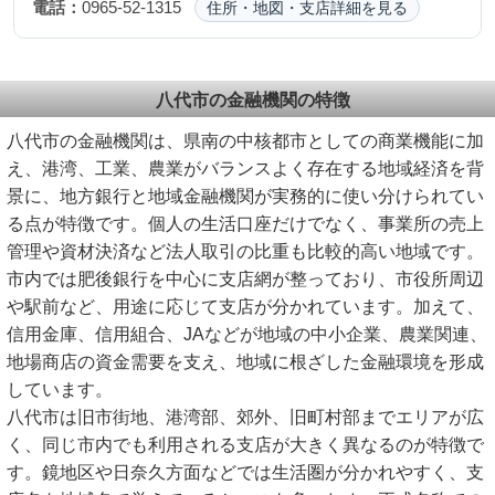
電話：
0965-52-1315
住所・地図・支店詳細を見る
八代市の金融機関の特徴
八代市の金融機関は、県南の中核都市としての商業機能に加
え、港湾、工業、農業がバランスよく存在する地域経済を背
景に、地方銀行と地域金融機関が実務的に使い分けられてい
る点が特徴です。個人の生活口座だけでなく、事業所の売上
管理や資材決済など法人取引の比重も比較的高い地域です。
市内では肥後銀行を中心に支店網が整っており、市役所周辺
や駅前など、用途に応じて支店が分かれています。加えて、
信用金庫、信用組合、JAなどが地域の中小企業、農業関連、
地場商店の資金需要を支え、地域に根ざした金融環境を形成
しています。
八代市は旧市街地、港湾部、郊外、旧町村部までエリアが広
く、同じ市内でも利用される支店が大きく異なるのが特徴で
す。鏡地区や日奈久方面などでは生活圏が分かれやすく、支