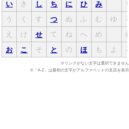
き
い
し
ち
に
ひ
み
う
く
す
ぬ
ふ
む
ゆ
つ
え
け
て
ね
へ
め
せ
そ
の
も
よ
お
こ
と
ほ
※リンクがない文字は選択できません
※「A-Z」は最初の文字がアルファベットの支店を表示