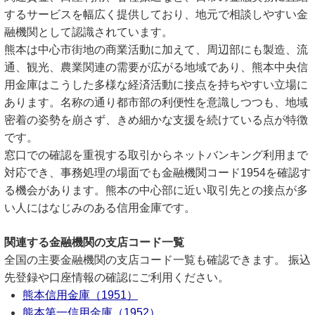
するサービスを幅広く提供しており、地元で相談しやすい金
融機関として認識されています。
熊本は中心市街地の商業活動に加えて、周辺部にも製造、流
通、観光、農業関連の需要が広がる地域であり、熊本中央信
用金庫はこうした多様な経済活動に接点を持ちやすい立場に
あります。名称の通り都市部の利便性を意識しつつも、地域
密着の姿勢を崩さず、きめ細かな支援を続けている点が特徴
です。
窓口での確認を重視する取引からネットバンキング利用まで
対応でき、事務処理の場面でも金融機関コード1954を確認す
る機会があります。熊本の中心部に近い取引先との接点が多
い人にはなじみのある信用金庫です。
関連する金融機関の支店コード一覧
全国の主要金融機関の支店コード一覧も確認できます。 振込
先登録や口座情報の確認にご利用ください。
熊本信用金庫（1951）
熊本第一信用金庫（1952）