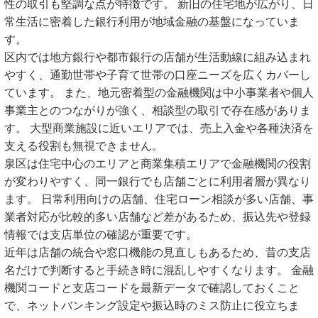
性の取引も堅調な点が特徴です。 新旧の住宅地が広がり、日
常生活に密着した銀行利用が地域金融の基盤になっていま
す。
区内では地方銀行や都市銀行の店舗が生活動線に組み込まれ
やすく、通勤世帯や子育て世帯の口座ニーズを広くカバーし
ています。 また、地元密着型の金融機関は中小事業者や個人
事業主とのつながりが強く、相談型の取引で存在感がありま
す。 大型商業施設に近いエリアでは、売上入金や各種決済を
支える役割も無視できません。
泉区は住宅中心のエリアと商業集積エリアで金融機関の役割
が変わりやすく、同一銀行でも店舗ごとに利用者層が異なり
ます。 日常利用向けの店舗、住宅ローン相談が多い店舗、事
業者対応が比較的多い店舗など差があるため、振込先や登録
情報では支店単位の確認が重要です。
近年は店舗の統合や窓口機能の見直しもあるため、昔の支店
名だけで判断すると手続き時に混乱しやすくなります。 金融
機関コードと支店コードを最新データで確認しておくこと
で、ネットバンキング設定や振込時のミス防止に役立ちま