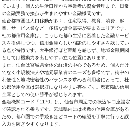
ています。個人の生活口座から事業者の資金管理まで、日常
の金融実務で接点が生まれやすい金融機関です。
仙台都市圏は人口移動が多く、住宅取得、教育、消費、起
業、サービス業など、多様な資金需要が集まるエリアです。
杜の都信用金庫は、こうした都市生活に密着した金融サービ
スを提供しつつ、信用金庫らしい相談のしやすさを残してい
る点が特徴です。大手銀行ほど距離を感じず、地域金融機関
としては機動力を出しやすい立ち位置にあります。
また、仙台は宮城県全体の経済の中心であるため、個人だけ
でなく小規模法人や地元事業者のニーズも多様です。街中の
利便性と地域密着性のバランスを求める利用者にとって、杜
の都信用金庫は選択肢になりやすい存在です。都市圏の信用
金庫としての使い勝手が感じられます。
金融機関コード「1170」は、仙台市周辺での振込や口座設定
で確認される番号です。宮城県内には複数の信用金庫がある
ため、都市圏での手続きほどコードの確認を丁寧に行うと誤
入力を防ぎやすくなります。