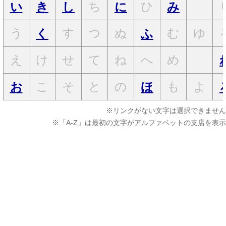
ち
ひ
い
き
し
に
み
う
す
つ
ぬ
む
ゆ
く
ふ
え
け
せ
て
ね
へ
め
こ
そ
と
の
も
よ
お
ほ
※リンクがない文字は選択できません
※「A-Z」は最初の文字がアルファベットの支店を表示