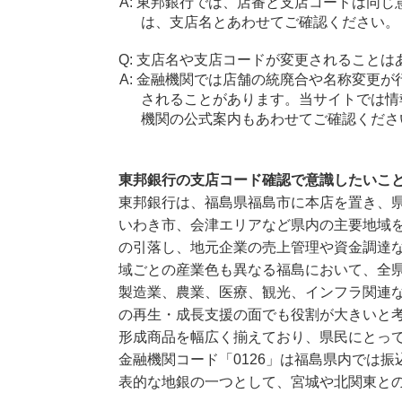
東邦銀行では、店番と支店コードは同じ
は、支店名とあわせてご確認ください。
支店名や支店コードが変更されることは
金融機関では店舗の統廃合や名称変更が
されることがあります。当サイトでは情
機関の公式案内もあわせてご確認くださ
東邦銀行の支店コード確認で意識したいこ
東邦銀行は、福島県福島市に本店を置き、
いわき市、会津エリアなど県内の主要地域
の引落し、地元企業の売上管理や資金調達
域ごとの産業色も異なる福島において、全
製造業、農業、医療、観光、インフラ関連
の再生・成長支援の面でも役割が大きいと
形成商品を幅広く揃えており、県民にとっ
金融機関コード「0126」は福島県内では
表的な地銀の一つとして、宮城や北関東と