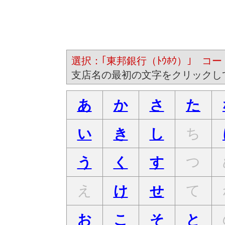
選択：｢東邦銀行（ﾄｳﾎｳ）｣ コード
支店名の最初の文字をクリックし
あ
か
さ
た
ち
い
き
し
つ
う
く
す
え
て
け
せ
お
こ
そ
と