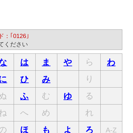
：｢0126｣
てください
ら
な
は
ま
や
わ
り
に
ひ
み
ぬ
む
る
ふ
ゆ
ね
へ
め
れ
の
ほ
も
よ
ろ
A-Z