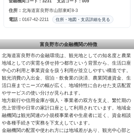
金融機関コード：
3231
支店コード：
009
住所：
北海道富良野市山部東町8-3
電話：
0167-42-2211
住所・地図・支店詳細を見る
富良野市の金融機関の特徴
北海道富良野市の金融環境は、観光地としての知名度と農業
地域としての実需を併せ持つ都市という背景から、生活口座
中心の利用と事業資金を扱う利用が並立しやすい構造です。
観光消費の入出金、宿泊・飲食業の決済、農業関連資金、生
活口座までニーズの幅が広く、地域特性に合わせた支店配置
やサービスの使い分けが見られます。
地方銀行や信用金庫が個人・事業者の双方を支え、繁忙期の
売上管理や日常の家計口座として利用されています。地域金
融機関は観光関連の小規模事業者や生産者に近く、資金相談
や各種手続きで実務を下支えしています。
金融機関の配置や使われ方には地域差があり、観光中心部と