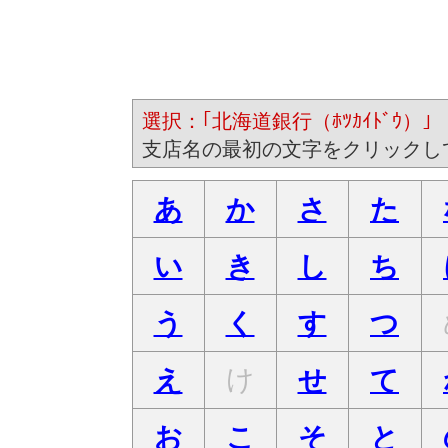
選択：｢北海道銀行（ﾎﾂｶｲﾄﾞｳ）｣ 
支店名の最初の文字をクリックし
あ
か
さ
た
い
き
し
ち
う
く
す
つ
け
え
せ
て
お
こ
そ
と