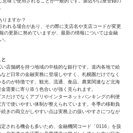
じ意味で使用されることが一般的です。振込や口座登録の
。
ありますか？
行われる場合があり、その際に支店名や支店コードが変更
報の更新に努めていますが、最新の情報については金融
い。
こと
広い店舗網を持つ地域の中核的な銀行です。道内各地で給
払など日常の金融実務に登場しやすく、札幌圏だけでなく
いるのが特徴です。観光、流通、食品、農業関連など北海
資金需要に寄り添う色合いが強く見られます。
ビスだけでなくアプリやインターネットバンキングの利便
双方で使いやすい体制が整えられています。冬季の移動負
手続きの両立がしやすい点は実務上の扱いやすさにつなが
定される機会も多いため、金融機関コード「0116」を扱