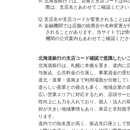
北海道銀行では、店番と支店コードは同
際は、支店名とあわせてご確認ください
支店名や支店コードが変更されることは
金融機関では店舗の統廃合や名称変更が
されることがあります。当サイトでは情
機関の公式案内もあわせてご確認くださ
北海道銀行の支店コード確認で意識したい
北海道銀行は、札幌に本拠を置き、道内に
与振込、公共料金の引落し、事業資金の受
道北・道東・道南まで利用場面が分散して
道らしい産業との接点も多く、地域企業の
広い営業エリアに対応するため、店頭サー
性向上にも力を入れており、個人・法人の
担が大きい地域事情もあり、来店と非対面
ります。
道内での知名度が高く、振込先口座として指