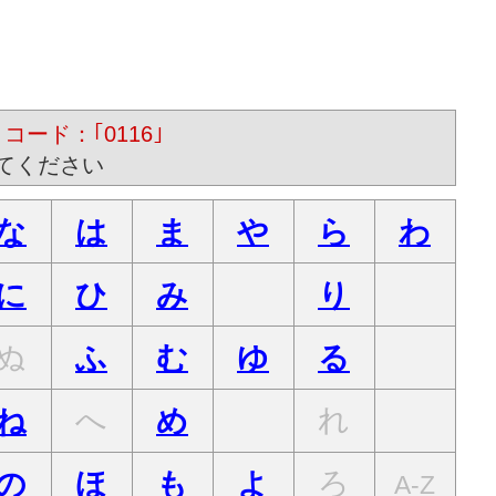
コード：｢0116｣
てください
な
は
ま
や
ら
わ
に
ひ
み
り
ぬ
ふ
む
ゆ
る
へ
れ
ね
め
ろ
の
ほ
も
よ
A-Z