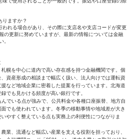
意味で使用されることが一般的です。振込や口座登録の際
ありますか？
行われる場合があり、その際に支店名や支店コードが変更
報の更新に努めていますが、最新の情報については金融
い。
と
、札幌を中心に道内で高い存在感を持つ金融機関です。個
金、資産形成の相談まで幅広く扱い、法人向けでは運転資
支援など地域企業に密着した提案を行っています。北海道
登録でも見かける頻度が高い銀行です。
込んでいる点が強みで、公共料金や各種口座振替、地方自
場面でも使われています。冬季の移動事情や地域差が大き
使いやすく整えている点も実務上の利便性につながりま
、農業、流通など幅広い産業を支える役割を担っており、