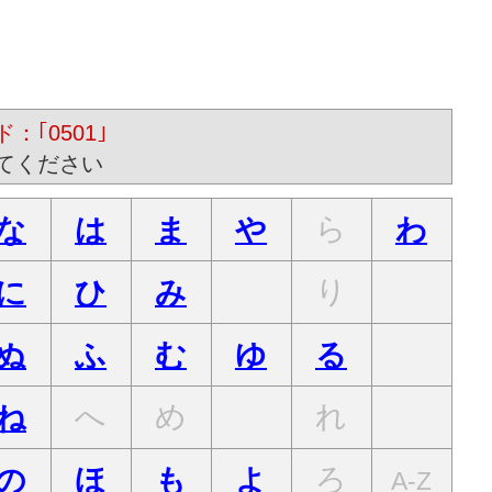
：｢0501｣
てください
ら
な
は
ま
や
わ
り
に
ひ
み
ぬ
ふ
む
ゆ
る
へ
め
れ
ね
ろ
の
ほ
も
よ
A-Z