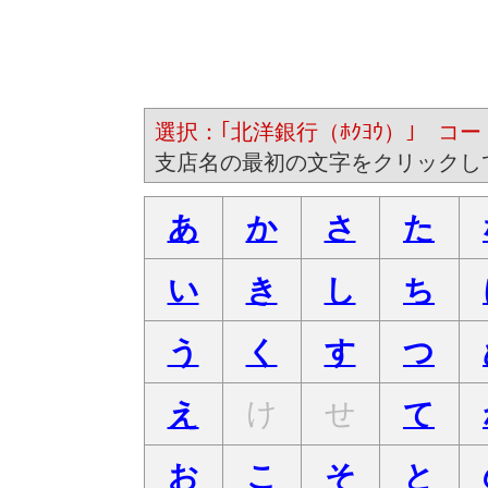
選択：｢北洋銀行（ﾎｸﾖｳ）｣ コード
支店名の最初の文字をクリックし
あ
か
さ
た
い
き
し
ち
う
く
す
つ
け
せ
え
て
お
こ
そ
と