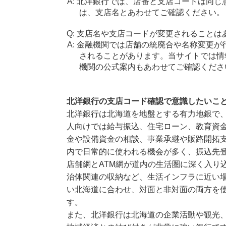
北洋銀行では、店番と支店コードは同じ
は、支店名とあわせてご確認ください。
支店名や支店コードが変更されることは
金融機関では店舗の統廃合や名称変更が
されることがあります。当サイトでは情
機関の公式案内もあわせてご確認くださ
北洋銀行の支店コード確認で意識したいこ
北洋銀行は北海道を地盤とする有力地銀で
人向けでは給与振込、住宅ローン、教育資
金や設備資金の相談、事業承継や販路開拓
内で日常的に使われる機会が多く、振込先
店舗網とATM網が道内の生活圏に深く入り
治体関連の収納など、生活インフラに近い
い北海道に合わせ、対面と非対面の両方を
す。
また、北洋銀行は北海道の企業活動や観光