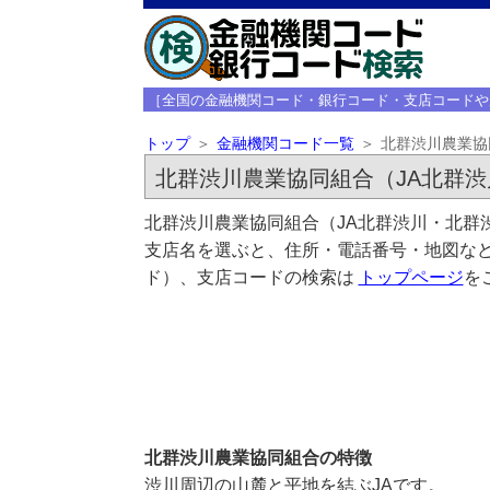
［全国の金融機関コード・銀行コード・支店コードや
トップ
金融機関コード一覧
北群渋川農業協
北群渋川農業協同組合（JA北群渋
北群渋川農業協同組合（JA北群渋川・北群
支店名を選ぶと、住所・電話番号・地図など
ド）、支店コードの検索は
トップページ
を
北群渋川農業協同組合の特徴
渋川周辺の山麓と平地を結ぶJAです。