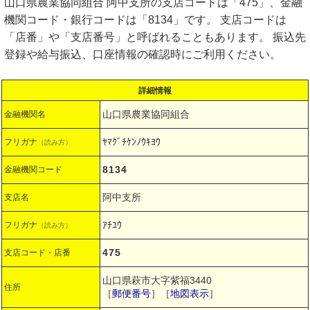
山口県農業協同組合 阿中支所の支店コードは「475」、金融
機関コード・銀行コードは「8134」です。 支店コードは
「店番」や「支店番号」と呼ばれることもあります。 振込先
登録や給与振込、口座情報の確認時にご利用ください。
詳細情報
山口県農業協同組合
金融機関名
ﾔﾏｸﾞﾁｹﾝﾉｳｷﾖｳ
フリガナ
（読み方）
8134
金融機関コード
阿中支所
支店名
ｱﾁﾕｳ
フリガナ
（読み方）
475
支店コード・店番
山口県萩市大字紫福3440
住所
［
郵便番号
］［
地図表示
］