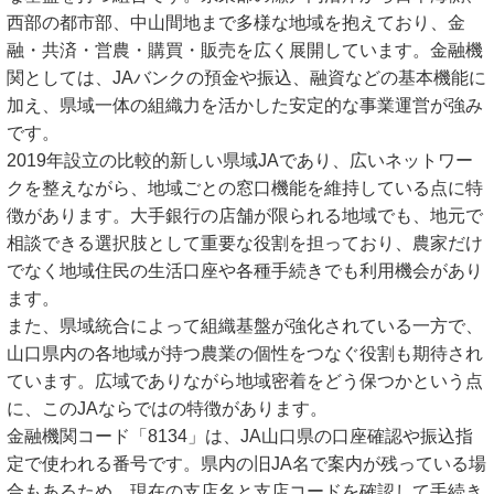
西部の都市部、中山間地まで多様な地域を抱えており、金
融・共済・営農・購買・販売を広く展開しています。金融機
関としては、JAバンクの預金や振込、融資などの基本機能に
加え、県域一体の組織力を活かした安定的な事業運営が強み
です。
2019年設立の比較的新しい県域JAであり、広いネットワー
クを整えながら、地域ごとの窓口機能を維持している点に特
徴があります。大手銀行の店舗が限られる地域でも、地元で
相談できる選択肢として重要な役割を担っており、農家だけ
でなく地域住民の生活口座や各種手続きでも利用機会があり
ます。
また、県域統合によって組織基盤が強化されている一方で、
山口県内の各地域が持つ農業の個性をつなぐ役割も期待され
ています。広域でありながら地域密着をどう保つかという点
に、このJAならではの特徴があります。
金融機関コード「8134」は、JA山口県の口座確認や振込指
定で使われる番号です。県内の旧JA名で案内が残っている場
合もあるため、現在の支店名と支店コードを確認して手続き