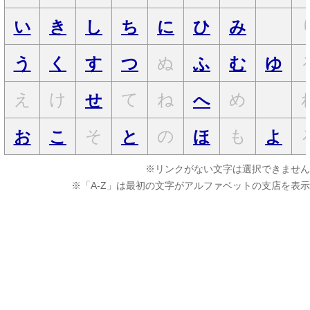
い
き
し
ち
に
ひ
み
ぬ
う
く
す
つ
ふ
む
ゆ
え
け
て
ね
め
せ
へ
そ
の
も
お
こ
と
ほ
よ
※リンクがない文字は選択できません
※「A-Z」は最初の文字がアルファベットの支店を表示