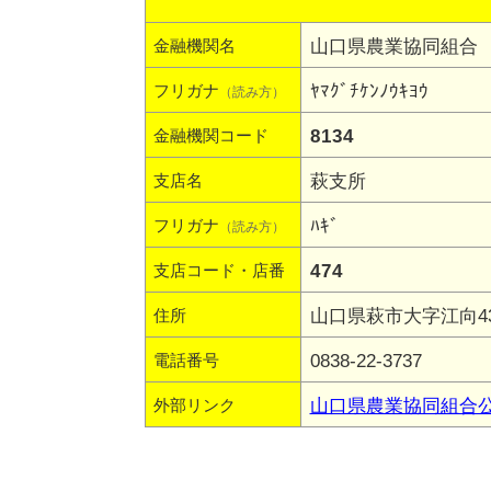
山口県農業協同組合
金融機関名
ﾔﾏｸﾞﾁｹﾝﾉｳｷﾖｳ
フリガナ
（読み方）
8134
金融機関コード
萩支所
支店名
ﾊｷﾞ
フリガナ
（読み方）
474
支店コード・店番
山口県萩市大字江向43
住所
0838-22-3737
電話番号
山口県農業協同組合
外部リンク