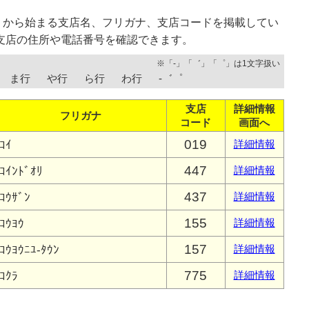
」から始まる支店名、フリガナ、支店コードを掲載してい
支店の住所や電話番号を確認できます。
※「-」「゛」「゜」は1文字扱い
ま行
や行
ら行
わ行
-゛゜
支店
詳細情報
フリガナ
コード
画面へ
019
ｺｲ
詳細情報
447
ｺｲﾝﾄﾞｵﾘ
詳細情報
437
ｺｳｻﾞﾝ
詳細情報
155
ｺｳﾖｳ
詳細情報
157
ｺｳﾖｳﾆﾕ-ﾀｳﾝ
詳細情報
775
ｺｸﾗ
詳細情報