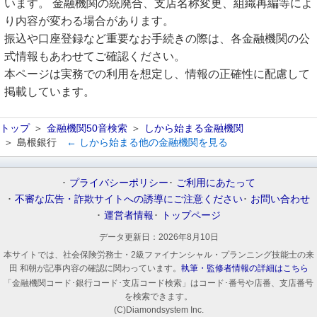
います。 金融機関の統廃合、支店名称変更、組織再編等によ
り内容が変わる場合があります。
振込や口座登録など重要なお手続きの際は、各金融機関の公
式情報もあわせてご確認ください。
本ページは実務での利用を想定し、情報の正確性に配慮して
掲載しています。
トップ
金融機関50音検索
しから始まる金融機関
島根銀行
← しから始まる他の金融機関を見る
プライバシーポリシー
ご利用にあたって
不審な広告・詐欺サイトへの誘導にご注意ください
お問い合わせ
運営者情報
トップページ
データ更新日：
2026年8月10日
本サイトでは、社会保険労務士・2級ファイナンシャル・プランニング技能士の来
田 和朝が記事内容の確認に関わっています。
執筆・監修者情報の詳細はこちら
「金融機関コード･銀行コード･支店コード検索」はコード･番号や店番、支店番号
を検索できます。
(C)Diamondsystem Inc.