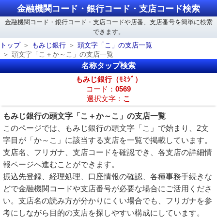
金融機関コード・銀行コード・支店コード検索
金融機関コード・銀行コード・支店コードや店番、支店番号を簡単に検索
できます。
トップ
もみじ銀行
頭文字「こ」の支店一覧
頭文字「こ＋か～こ」の支店一覧
名称タップ検索
もみじ銀行（ﾓﾐｼﾞ）
コード：
0569
選択文字：
こ
もみじ銀行の頭文字「こ＋か～こ」の支店一覧
このページでは、もみじ銀行の頭文字「こ」で始まり、2文
字目が「か～こ」に該当する支店を一覧で掲載しています。
支店名、フリガナ、支店コードを確認でき、各支店の詳細情
報ページへ進むことができます。
振込先登録、経理処理、口座情報の確認、各種事務手続きな
どで金融機関コードや支店番号が必要な場合にご活用くださ
い。支店名の読み方が分かりにくい場合でも、フリガナを参
考にしながら目的の支店を探しやすい構成にしています。