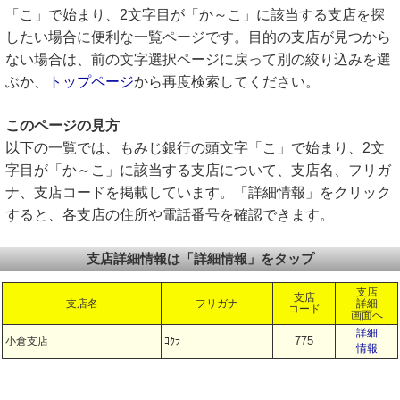
「こ」で始まり、2文字目が「か～こ」に該当する支店を探
したい場合に便利な一覧ページです。目的の支店が見つから
ない場合は、前の文字選択ページに戻って別の絞り込みを選
ぶか、
トップページ
から再度検索してください。
このページの見方
以下の一覧では、もみじ銀行の頭文字「こ」で始まり、2文
字目が「か～こ」に該当する支店について、支店名、フリガ
ナ、支店コードを掲載しています。「詳細情報」をクリック
すると、各支店の住所や電話番号を確認できます。
支店詳細情報は「詳細情報」をタップ
支店
支店
支店名
フリガナ
詳細
コード
画面へ
詳細
775
小倉支店
ｺｸﾗ
情報