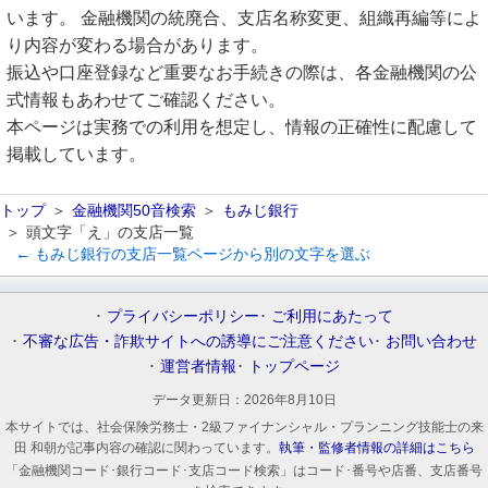
います。 金融機関の統廃合、支店名称変更、組織再編等によ
り内容が変わる場合があります。
振込や口座登録など重要なお手続きの際は、各金融機関の公
式情報もあわせてご確認ください。
本ページは実務での利用を想定し、情報の正確性に配慮して
掲載しています。
トップ
金融機関50音検索
もみじ銀行
頭文字「え」の支店一覧
← もみじ銀行の支店一覧ページから別の文字を選ぶ
プライバシーポリシー
ご利用にあたって
不審な広告・詐欺サイトへの誘導にご注意ください
お問い合わせ
運営者情報
トップページ
データ更新日：
2026年8月10日
本サイトでは、社会保険労務士・2級ファイナンシャル・プランニング技能士の来
田 和朝が記事内容の確認に関わっています。
執筆・監修者情報の詳細はこちら
「金融機関コード･銀行コード･支店コード検索」はコード･番号や店番、支店番号