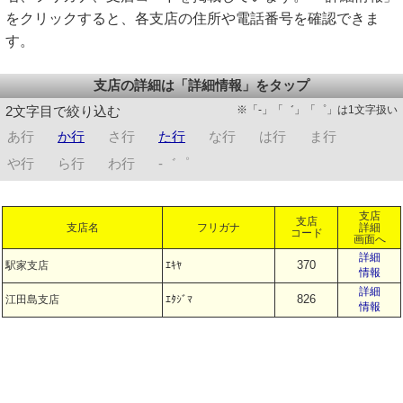
をクリックすると、各支店の住所や電話番号を確認できま
す。
支店の詳細は「詳細情報」をタップ
※「-」「゛」「゜」は1文字扱い
2文字目で絞り込む
あ行
か行
さ行
た行
な行
は行
ま行
や行
ら行
わ行
-゛゜
支店
支店
支店名
フリガナ
詳細
コード
画面へ
詳細
370
駅家支店
ｴｷﾔ
情報
詳細
826
江田島支店
ｴﾀｼﾞﾏ
情報