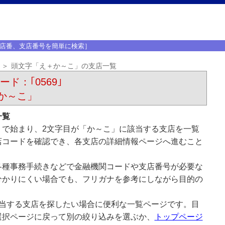
店番、支店番号を簡単に検索］
頭文字「え＋か～こ」の支店一覧
ード：｢0569｣
か～こ」
一覧
」で始まり、2文字目が「か～こ」に該当する支店を一覧
店コードを確認でき、各支店の詳細情報ページへ進むこと
各種事務手続きなどで金融機関コードや支店番号が必要な
分かりにくい場合でも、フリガナを参考にしながら目的の
該当する支店を探したい場合に便利な一覧ページです。目
選択ページに戻って別の絞り込みを選ぶか、
トップページ