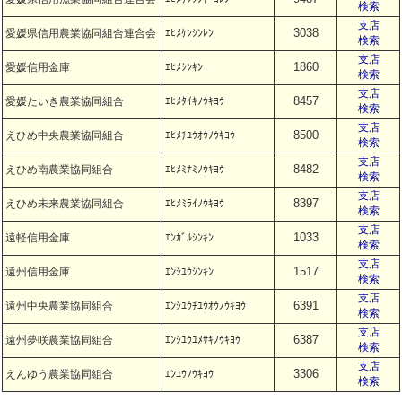
検索
支店
3038
愛媛県信用農業協同組合連合会
ｴﾋﾒｹﾝｼﾝﾚﾝ
検索
支店
1860
愛媛信用金庫
ｴﾋﾒｼﾝｷﾝ
検索
支店
8457
愛媛たいき農業協同組合
ｴﾋﾒﾀｲｷﾉｳｷﾖｳ
検索
支店
8500
えひめ中央農業協同組合
ｴﾋﾒﾁﾕｳｵｳﾉｳｷﾖｳ
検索
支店
8482
えひめ南農業協同組合
ｴﾋﾒﾐﾅﾐﾉｳｷﾖｳ
検索
支店
8397
えひめ未来農業協同組合
ｴﾋﾒﾐﾗｲﾉｳｷﾖｳ
検索
支店
1033
遠軽信用金庫
ｴﾝｶﾞﾙｼﾝｷﾝ
検索
支店
1517
遠州信用金庫
ｴﾝｼﾕｳｼﾝｷﾝ
検索
支店
6391
遠州中央農業協同組合
ｴﾝｼﾕｳﾁﾕｳｵｳﾉｳｷﾖｳ
検索
支店
6387
遠州夢咲農業協同組合
ｴﾝｼﾕｳﾕﾒｻｷﾉｳｷﾖｳ
検索
支店
3306
えんゆう農業協同組合
ｴﾝﾕｳﾉｳｷﾖｳ
検索