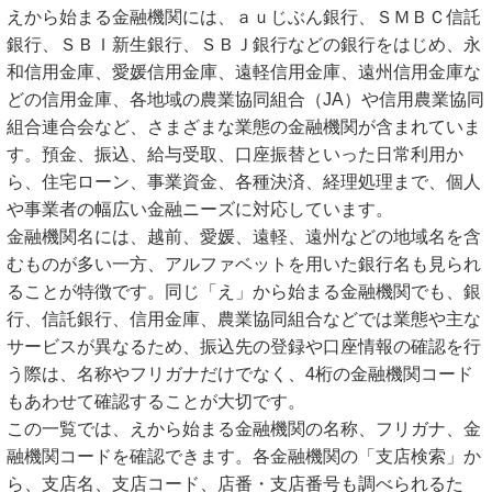
えから始まる金融機関には、ａｕじぶん銀行、ＳＭＢＣ信託
銀行、ＳＢＩ新生銀行、ＳＢＪ銀行などの銀行をはじめ、永
和信用金庫、愛媛信用金庫、遠軽信用金庫、遠州信用金庫な
どの信用金庫、各地域の農業協同組合（JA）や信用農業協同
組合連合会など、さまざまな業態の金融機関が含まれていま
す。預金、振込、給与受取、口座振替といった日常利用か
ら、住宅ローン、事業資金、各種決済、経理処理まで、個人
や事業者の幅広い金融ニーズに対応しています。
金融機関名には、越前、愛媛、遠軽、遠州などの地域名を含
むものが多い一方、アルファベットを用いた銀行名も見られ
ることが特徴です。同じ「え」から始まる金融機関でも、銀
行、信託銀行、信用金庫、農業協同組合などでは業態や主な
サービスが異なるため、振込先の登録や口座情報の確認を行
う際は、名称やフリガナだけでなく、4桁の金融機関コード
もあわせて確認することが大切です。
この一覧では、えから始まる金融機関の名称、フリガナ、金
融機関コードを確認できます。各金融機関の「支店検索」か
ら、支店名、支店コード、店番・支店番号も調べられるた