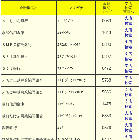
金融
支店
金融機関名
フリガナ
機関
検索
コード
画面へ
支店
0039
ａｕじぶん銀行
ｴ-ﾕ-ｼﾞﾌﾞﾝ
検索
支店
1643
永和信用金庫
ｴｲﾜｼﾝｷﾝ
検索
支店
0300
ＳＭＢＣ信託銀行
ｴｽｴﾑﾋﾞ-ｼ-ｼﾝﾀｸ
検索
支店
0397
ＳＢＩ新生銀行
ｴｽﾋﾞ-ｱｲｼﾝｾｲ
検索
支店
0472
ＳＢＪ銀行
ｴｽﾋﾞ-ｼﾞｴ-
検索
支店
5768
えちご上越農業協同組合
ｴﾁｺﾞｼﾞﾖｳｴﾂﾉｳｷﾖｳ
検索
支店
5666
えちご中越農業協同組合
ｴﾁｺﾞﾁﾕｳｴﾂﾉｳｷﾖｳ
検索
支店
1475
越前信用金庫
ｴﾁｾﾞﾝｼﾝｷﾝ
検索
支店
6853
越前たけふ農業協同組合
ｴﾁｾﾞﾝﾀｹﾌﾉｳｷﾖｳ
検索
支店
0576
愛媛銀行
ｴﾋﾒ
検索
支店
9487
愛媛県信用漁業協同組合連合会
ｴﾋﾒｹﾝｼﾝｷﾞﾖﾚﾝ