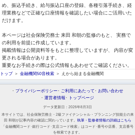
め、振込手続き、給与振込口座の登録、各種引落手続き、経
理業務などで正確な口座情報を確認したい場合にご活用いた
だけます。
本ページは社会保険労務士 来田 和朝の監修のもと、 実務で
の利用を前提に作成しています。
掲載情報は公開資料等をもとに整理していますが、 内容が変
更される場合があります。
重要なお手続きの際は公式情報もあわせてご確認ください。
トップ
金融機関50音検索
えから始まる金融機関
プライバシーポリシー
ご利用にあたって
お問い合わせ
運営者情報
トップページ
データ更新日：
2026年8月3日
本サイトでは、社会保険労務士・2級ファイナンシャル・プランニング技能士の来
田 和朝が記事内容の確認に関わっています。
執筆・監修者情報の詳細はこちら
「金融機関コード･銀行コード･支店コード検索」はコード･番号や店番、支店番号
を検索できます。