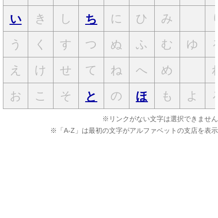
き
し
に
ひ
み
い
ち
う
く
す
つ
ぬ
ふ
む
ゆ
え
け
せ
て
ね
へ
め
お
こ
そ
の
も
よ
と
ほ
※リンクがない文字は選択できません
※「A-Z」は最初の文字がアルファベットの支店を表示