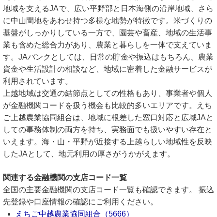
地域を支えるJAで、広い平野部と日本海側の沿岸地域、さら
に中山間地をあわせ持つ多様な地勢が特徴です。米づくりの
基盤がしっかりしている一方で、園芸や畜産、地域の生活事
業も含めた総合力があり、農業と暮らしを一体で支えていま
す。JAバンクとしては、日常の貯金や振込はもちろん、農業
資金や生活設計の相談など、地域に密着した金融サービスが
利用されています。
上越地域は交通の結節点としての性格もあり、事業者や個人
が金融機関コードを扱う機会も比較的多いエリアです。えち
ご上越農業協同組合は、地域に根差した窓口対応と広域JAと
しての事務体制の両方を持ち、実務面でも扱いやすい存在と
いえます。海・山・平野が近接する上越らしい地域性を反映
したJAとして、地元利用の厚さがうかがえます。
関連する金融機関の支店コード一覧
全国の主要金融機関の支店コード一覧も確認できます。 振込
先登録や口座情報の確認にご利用ください。
えちご中越農業協同組合（5666）