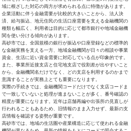
域に根ざした対応の両方が求められる点に特徴があります。
企業活動に伴う金融需要が比較的大きいことから、法人決
済、給与振込、地元住民の生活口座需要を支える金融機関の
種類も幅広く、利用者は目的に応じて都市銀行や地域金融機
関を使い分ける傾向があります。
高砂市では、全国規模の銀行が振込や口座登録などの標準的
な金融実務を支える一方、地域金融機関が日々の相談や事業
資金、生活に近い資金需要に対応している点が印象的です。
また、事業所近接支店と住宅地支店で役割差が出やすいこと
から、金融機関名だけでなく、どの支店を利用するのかまで
意識することが実務上とても重要になります。
実際の手続きでは、金融機関コードだけでなく支店コードま
で一致していないと処理が進まないことが多く、番号確認の
精度が重要になります。近年は店舗再編や出張所の見直しが
行われることもあるため、旧情報のまま入力せず、最新の支
店情報を確認する姿勢が重要です。
高砂市では、地域の生活圏や産業構造に応じて使われる金融
機関が異なるため、最新の情報をもとにコードで照合するこ