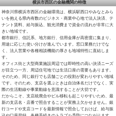
横浜市西区の金融機関の特徴
神奈川県横浜市西区の金融環境は、横浜駅西口やみなとみら
いを抱える県内有数のビジネス・商業中心地で法人決済、テ
ナント賃料、給与振込、観光消費まで資金の流れが非常に大
きい地域です。
都市銀行、信託系、地方銀行、信用金庫が高密度に集まり、
用途に応じた使い分けが進んでいます。窓口業務だけでな
く、法人営業や各種相談機能の厚さも地域特性に直結しま
す。
オフィス街と大型商業施設周辺では即時性の高い決済ニーズ
が目立つ一方、周辺住宅地では生活口座の需要もあります。
そのため、同じ銀行でも店舗ごとの役割が変わりやすい地域
です。そのため、支店を選ぶときは自治体名だけでなく、実
際の生活動線や事業動線を意識することが大切です。
だからこそ、支店統廃合やビル移転も起こりやすいため、最
新の支店名・店番で照合することが実務上欠かせません。銀
行コードや支店コードを最新情報で照合しておけば、給与振
込や口座登録、各種手続きのトラブル予防につながります。