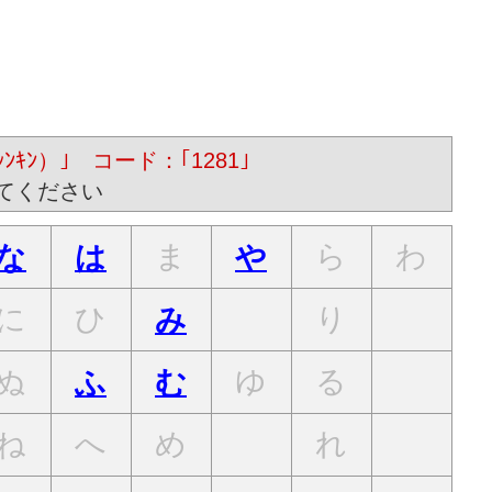
ｷﾝ）｣ コード：｢1281｣
てください
ま
ら
わ
な
は
や
に
ひ
り
み
ぬ
ゆ
る
ふ
む
ね
へ
め
れ