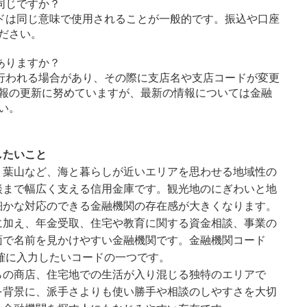
同じですか？
ドは同じ意味で使用されることが一般的です。振込や口座
ださい。
ありますか？
行われる場合があり、その際に支店名や支店コードが変更
報の更新に努めていますが、最新の情報については金融
い。
したいこと
・葉山など、海と暮らしが近いエリアを思わせる地域性の
談まで幅広く支える信用金庫です。観光地のにぎわいと地
細かな対応のできる金融機関の存在感が大きくなります。
に加え、年金受取、住宅や教育に関する資金相談、事業の
面で名前を見かけやすい金融機関です。金融機関コード
正確に入力したいコードの一つです。
らの商店、住宅地での生活が入り混じる独特のエリアで
を背景に、派手さよりも使い勝手や相談のしやすさを大切