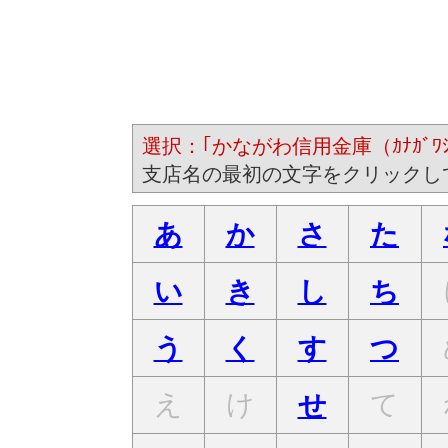
選択：｢かながわ信用金庫（ｶﾅｶﾞﾜｼﾝ
支店名の最初の文字をクリックし
あ
か
さ
た
い
き
し
ち
う
く
す
つ
え
け
て
せ