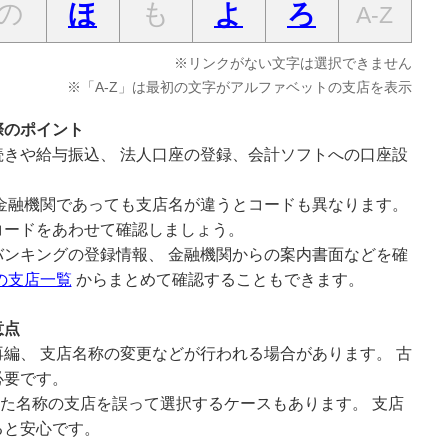
の
も
ほ
よ
ろ
A-Z
※リンクがない文字は選択できません
※「A-Z」は最初の文字がアルファベットの支店を表示
際のポイント
きや給与振込、 法人口座の登録、会計ソフトへの口座設
。
金融機関であっても支店名が違うとコードも異なります。
コードをあわせて確認しましょう。
ンキングの登録情報、 金融機関からの案内書面などを確
の支店一覧
からまとめて確認することもできます。
意点
編、 支店名称の変更などが行われる場合があります。 古
必要です。
似た名称の支店を誤って選択するケースもあります。 支店
ると安心です。