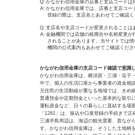
かながわ信用金庫の店番と支店コードは
かながわ信用金庫では、店番と支店コー
登録の際は、支店名とあわせてご確認く
支店名や支店コードが変更されることは
金融機関では店舗の統廃合や名称変更が
されることがあります。当サイトでは情
機関の公式案内もあわせてご確認くださ
かながわ信用金庫の支店コード確認で意識
かながわ信用金庫は、横須賀・三浦・逗子
中で、個人の生活口座から事業者の資金相
元住民の生活動線が重なる地域では、きめ
普通預金や定期預金といった基本的な取引
運転資金など、日々の暮らしに直結する場
「1281」は、振込や口座登録の手続きで
三浦半島周辺は、海辺の観光需要、昔なが
す。かながわ信用金庫は、そうした土地柄