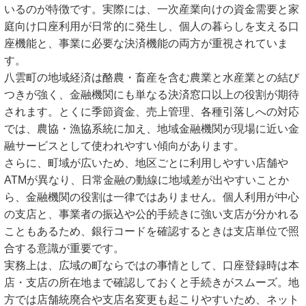
いるのが特徴です。実際には、一次産業向けの資金需要と家
庭向け口座利用が日常的に発生し、個人の暮らしを支える口
座機能と、事業に必要な決済機能の両方が重視されていま
す。
八雲町の地域経済は酪農・畜産を含む農業と水産業との結び
つきが強く、金融機関にも単なる決済窓口以上の役割が期待
されます。とくに季節資金、売上管理、各種引落しへの対応
では、農協・漁協系統に加え、地域金融機関が現場に近い金
融サービスとして使われやすい傾向があります。
さらに、町域が広いため、地区ごとに利用しやすい店舗や
ATMが異なり、日常金融の動線に地域差が出やすいことか
ら、金融機関の役割は一律ではありません。個人利用が中心
の支店と、事業者の振込や公的手続きに強い支店が分かれる
こともあるため、銀行コードを確認するときは支店単位で照
合する意識が重要です。
実務上は、広域の町ならではの事情として、口座登録時は本
店・支店の所在地まで確認しておくと手続きがスムーズ。地
方では店舗統廃合や支店名変更も起こりやすいため、ネット