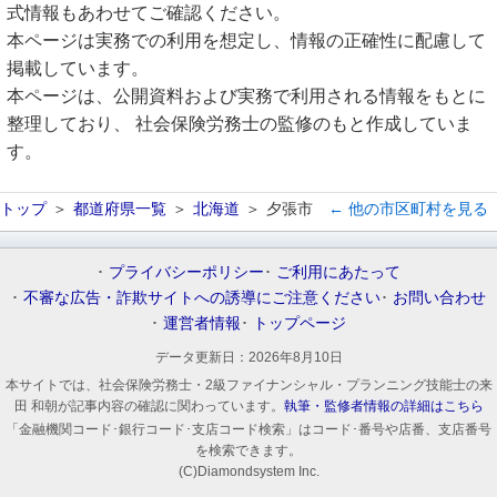
式情報もあわせてご確認ください。
本ページは実務での利用を想定し、情報の正確性に配慮して
掲載しています。
本ページは、公開資料および実務で利用される情報をもとに
整理しており、 社会保険労務士の監修のもと作成していま
す。
トップ
都道府県一覧
北海道
夕張市
← 他の市区町村を見る
プライバシーポリシー
ご利用にあたって
不審な広告・詐欺サイトへの誘導にご注意ください
お問い合わせ
運営者情報
トップページ
データ更新日：
2026年8月10日
本サイトでは、社会保険労務士・2級ファイナンシャル・プランニング技能士の来
田 和朝が記事内容の確認に関わっています。
執筆・監修者情報の詳細はこちら
「金融機関コード･銀行コード･支店コード検索」はコード･番号や店番、支店番号
を検索できます。
(C)Diamondsystem Inc.