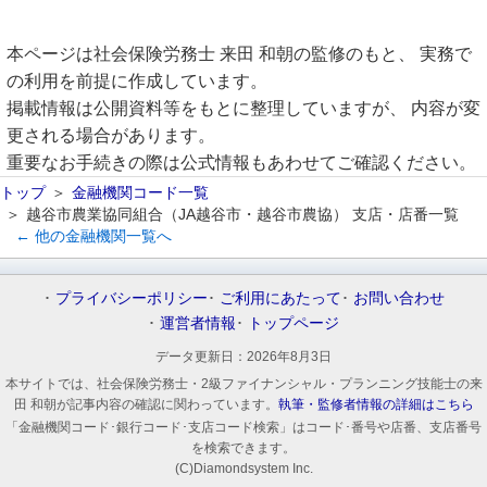
本ページは社会保険労務士 来田 和朝の監修のもと、 実務で
の利用を前提に作成しています。
掲載情報は公開資料等をもとに整理していますが、 内容が変
更される場合があります。
重要なお手続きの際は公式情報もあわせてご確認ください。
トップ
金融機関コード一覧
越谷市農業協同組合（JA越谷市・越谷市農協） 支店・店番一覧
← 他の金融機関一覧へ
プライバシーポリシー
ご利用にあたって
お問い合わせ
運営者情報
トップページ
データ更新日：
2026年8月3日
本サイトでは、社会保険労務士・2級ファイナンシャル・プランニング技能士の来
田 和朝が記事内容の確認に関わっています。
執筆・監修者情報の詳細はこちら
「金融機関コード･銀行コード･支店コード検索」はコード･番号や店番、支店番号
を検索できます。
(C)Diamondsystem Inc.