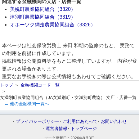
関連する金融機関の支店・店番一覧
美幌町農業協同組合（3320）
津別町農業協同組合（3319）
オホーツク網走農業協同組合（3326）
本ページは社会保険労務士 来田 和朝の監修のもと、 実務で
の利用を前提に作成しています。
掲載情報は公開資料等をもとに整理していますが、 内容が変
更される場合があります。
重要なお手続きの際は公式情報もあわせてご確認ください。
トップ
金融機関コード一覧
女満別町農業協同組合（JA女満別町・女満別町農協） 支店・店番一覧
← 他の金融機関一覧へ
プライバシーポリシー
ご利用にあたって
お問い合わせ
運営者情報
トップページ
データ更新日：
2026年8月3日