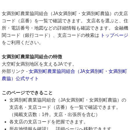
女満別町農業協同組合（JA女満別町・女満別町農協）の支店
コード（店番）を一覧で確認できます。 支店名を選ぶと、住
所・電話番号・地図などの詳細情報も確認できます。 金融機
関コード（銀行コード）、支店コードの検索は
トップページ
をご利用ください。
女満別町農業協同組合の特徴
大空町女満別地区を支えるJAです。
外部リンク -
女満別町農業協同組合（JA女満別町・女満別町
農協）公式サイト
このページでできること
女満別町農業協同組合（JA女満別町・女満別町農協）の
支店名・支店コード（店番）を一覧で確認できます。
（掲載支店数：1件。支店・出張所を含む）
各支店の支店コードを把握できます。
所在地情報を確認し、詳細ページへ移動できます。