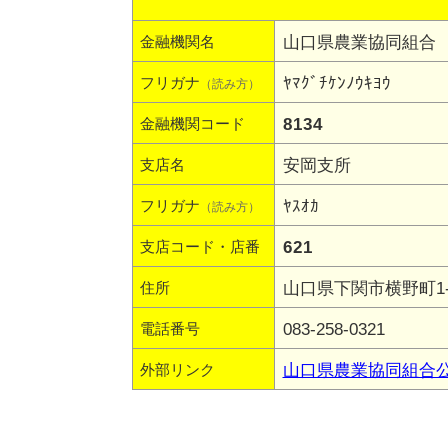
山口県農業協同組合
金融機関名
ﾔﾏｸﾞﾁｹﾝﾉｳｷﾖｳ
フリガナ
（読み方）
8134
金融機関コード
安岡支所
支店名
ﾔｽｵｶ
フリガナ
（読み方）
621
支店コード・店番
山口県下関市横野町1-1
住所
083-258-0321
電話番号
山口県農業協同組合
外部リンク