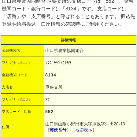
山口県農業協同組合 厚狭支所の支店コードは「552」、金融
機関コード・銀行コードは「8134」です。 支店コードは
「店番」や「支店番号」と呼ばれることもあります。 振込先
登録や給与振込、口座情報の確認時にご利用ください。
詳細情報
山口県農業協同組合
金融機関名
ﾔﾏｸﾞﾁｹﾝﾉｳｷﾖｳ
フリガナ
（読み方）
8134
金融機関コード
厚狭支所
支店名
ｱｻ
フリガナ
（読み方）
552
支店コード・店番
山口県山陽小野田市大字厚狭字沖田20-13
住所
［
郵便番号
］［
地図表示
］