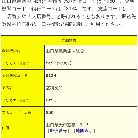
山口県農業協同組合 室積支所の支店コードは「050」、金融
機関コード・銀行コードは「8134」です。 支店コードは
「店番」や「支店番号」と呼ばれることもあります。 振込先
登録や給与振込、口座情報の確認時にご利用ください。
詳細情報
山口県農業協同組合
金融機関名
ﾔﾏｸﾞﾁｹﾝﾉｳｷﾖｳ
フリガナ
（読み方）
8134
金融機関コード
室積支所
支店名
ﾑﾛﾂﾞﾐ
フリガナ
（読み方）
050
支店コード・店番
山口県光市室積1-3-16
住所
［
郵便番号
］［
地図表示
］