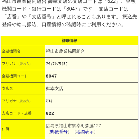
福山市農業協同組合 御幸支店の支店コードは「622」、金融
機関コード・銀行コードは「8047」です。 支店コードは
「店番」や「支店番号」と呼ばれることもあります。 振込先
登録や給与振込、口座情報の確認時にご利用ください。
詳細情報
福山市農業協同組合
金融機関名
ﾌｸﾔﾏｼﾉｳｷﾖｳ
フリガナ
（読み方）
8047
金融機関コード
御幸支店
支店名
ﾐﾕｷ
フリガナ
（読み方）
622
支店コード・店番
広島県福山市御幸町森脇127
住所
［
郵便番号
］［
地図表示
］