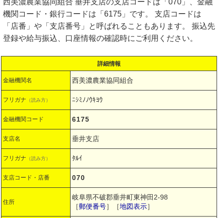
西美濃農業協同組合 垂井支店の支店コードは「070」、金融
機関コード・銀行コードは「6175」です。 支店コードは
「店番」や「支店番号」と呼ばれることもあります。 振込先
登録や給与振込、口座情報の確認時にご利用ください。
詳細情報
西美濃農業協同組合
金融機関名
ﾆｼﾐﾉﾉｳｷﾖｳ
フリガナ
（読み方）
6175
金融機関コード
垂井支店
支店名
ﾀﾙｲ
フリガナ
（読み方）
070
支店コード・店番
岐阜県不破郡垂井町東神田2-98
住所
［
郵便番号
］［
地図表示
］