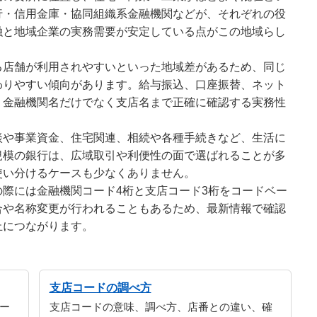
行・信用金庫・協同組織系金融機関などが、それぞれの役
融と地域企業の実務需要が安定している点がこの地域らし
る店舗が利用されやすいといった地域差があるため、同じ
わりやすい傾向があります。給与振込、口座振替、ネット
、金融機関名だけでなく支店名まで正確に確認する実務性
談や事業資金、住宅関連、相続や各種手続きなど、生活に
規模の銀行は、広域取引や利便性の面で選ばれることが多
使い分けるケースも少なくありません。
際には金融機関コード4桁と支店コード3桁をコードベー
合や名称変更が行われることもあるため、最新情報で確認
止につながります。
支店コードの調べ方
ー
支店コードの意味、調べ方、店番との違い、確