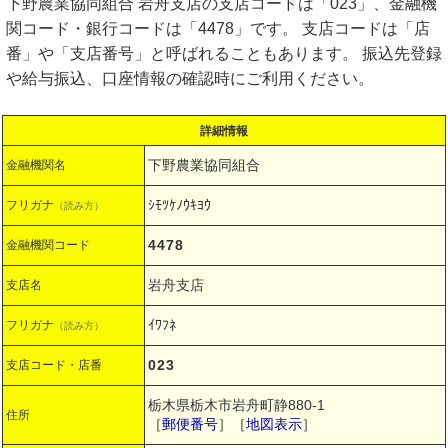
下野農業協同組合 岩舟支店の支店コードは「023」、金融機
関コード・銀行コードは「4478」です。 支店コードは「店
番」や「支店番号」と呼ばれることもあります。 振込先登録
や給与振込、口座情報の確認時にご利用ください。
詳細情報
下野農業協同組合
金融機関名
ｼﾓﾂｹﾉｳｷﾖｳ
フリガナ
（読み方）
4478
金融機関コード
岩舟支店
支店名
ｲﾜﾌﾈ
フリガナ
（読み方）
023
支店コード・店番
栃木県栃木市岩舟町静880-1
住所
［
郵便番号
］［
地図表示
］