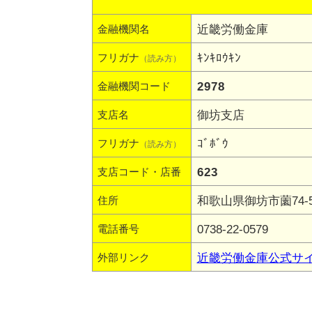
近畿労働金庫
金融機関名
ｷﾝｷﾛｳｷﾝ
フリガナ
（読み方）
2978
金融機関コード
御坊支店
支店名
ｺﾞﾎﾞｳ
フリガナ
（読み方）
623
支店コード・店番
和歌山県御坊市薗74-
住所
0738-22-0579
電話番号
近畿労働金庫公式サ
外部リンク