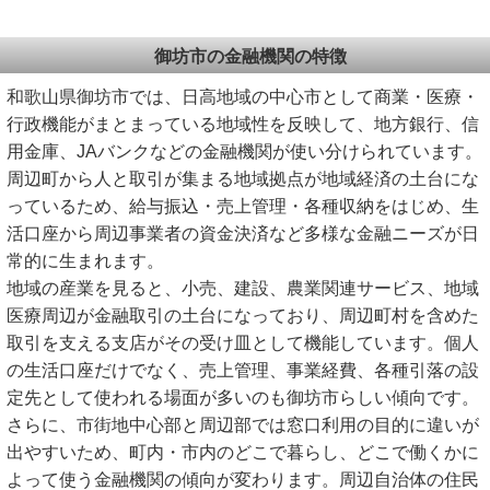
御坊市の金融機関の特徴
和歌山県御坊市では、日高地域の中心市として商業・医療・
行政機能がまとまっている地域性を反映して、地方銀行、信
用金庫、JAバンクなどの金融機関が使い分けられています。
周辺町から人と取引が集まる地域拠点が地域経済の土台にな
っているため、給与振込・売上管理・各種収納をはじめ、生
活口座から周辺事業者の資金決済など多様な金融ニーズが日
常的に生まれます。
地域の産業を見ると、小売、建設、農業関連サービス、地域
医療周辺が金融取引の土台になっており、周辺町村を含めた
取引を支える支店がその受け皿として機能しています。個人
の生活口座だけでなく、売上管理、事業経費、各種引落の設
定先として使われる場面が多いのも御坊市らしい傾向です。
さらに、市街地中心部と周辺部では窓口利用の目的に違いが
出やすいため、町内・市内のどこで暮らし、どこで働くかに
よって使う金融機関の傾向が変わります。周辺自治体の住民