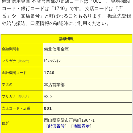
備北信用金庫 本店営業部の支店コードは「001」、金融機関
コード・銀行コードは「1740」です。 支店コードは「店
番」や「支店番号」と呼ばれることもあります。 振込先登録
や給与振込、口座情報の確認時にご利用ください。
詳細情報
備北信用金庫
金融機関名
ﾋﾞﾎｸｼﾝｷﾝ
フリガナ
（読み方）
1740
金融機関コード
本店営業部
支店名
ﾎﾝﾃﾝ
フリガナ
（読み方）
001
支店コード・店番
岡山県高梁市正宗町1964-1
住所
［
郵便番号
］［
地図表示
］