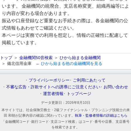
います。 金融機関の統廃合、支店名称変更、組織再編等によ
り内容が変わる場合があります。
振込や口座登録など重要なお手続きの際は、各金融機関の公
式情報もあわせてご確認ください。
本ページは実務での利用を想定し、情報の正確性に配慮して
掲載しています。
トップ
金融機関50音検索
ひから始まる金融機関
備北信用金庫
← ひから始まる他の金融機関を見る
プライバシーポリシー
ご利用にあたって
不審な広告・詐欺サイトへの誘導にご注意ください
お問い合わせ
運営者情報
トップページ
データ更新日：
2026年8月10日
本サイトでは、社会保険労務士・2級ファイナンシャル・プランニング技能士の来
田 和朝が記事内容の確認に関わっています。
執筆・監修者情報の詳細はこちら
「金融機関コード･銀行コード･支店コード検索」はコード･番号や店番、支店番号
を検索できます。