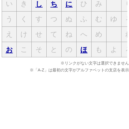
い
き
ひ
み
し
ち
に
う
く
す
つ
ぬ
ふ
む
ゆ
え
け
せ
て
ね
へ
め
こ
そ
と
の
も
よ
お
ほ
※リンクがない文字は選択できません
※「A-Z」は最初の文字がアルファベットの支店を表示