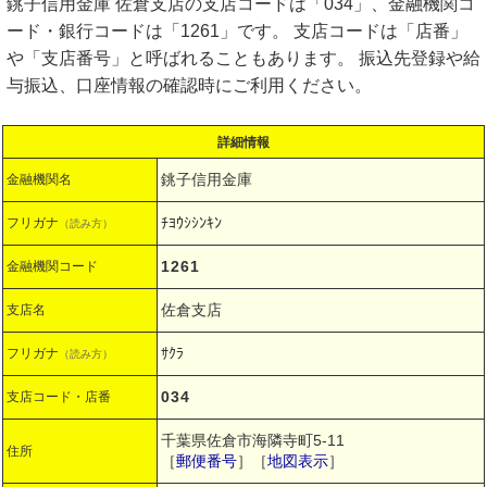
銚子信用金庫 佐倉支店の支店コードは「034」、金融機関コ
ード・銀行コードは「1261」です。 支店コードは「店番」
や「支店番号」と呼ばれることもあります。 振込先登録や給
与振込、口座情報の確認時にご利用ください。
詳細情報
銚子信用金庫
金融機関名
ﾁﾖｳｼｼﾝｷﾝ
フリガナ
（読み方）
1261
金融機関コード
佐倉支店
支店名
ｻｸﾗ
フリガナ
（読み方）
034
支店コード・店番
千葉県佐倉市海隣寺町5-11
住所
［
郵便番号
］［
地図表示
］