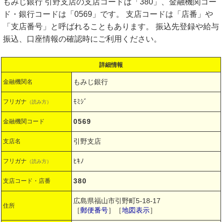
もみじ銀行 引野支店の支店コードは「380」、金融機関コー
ド・銀行コードは「0569」です。 支店コードは「店番」や
「支店番号」と呼ばれることもあります。 振込先登録や給与
振込、口座情報の確認時にご利用ください。
詳細情報
もみじ銀行
金融機関名
ﾓﾐｼﾞ
フリガナ
（読み方）
0569
金融機関コード
引野支店
支店名
ﾋｷﾉ
フリガナ
（読み方）
380
支店コード・店番
広島県福山市引野町5-18-17
住所
［
郵便番号
］［
地図表示
］