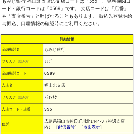
もみじ銀行 福山北支店の支店コードは「355」、金融機関コ
ード・銀行コードは「0569」です。 支店コードは「店番」
や「支店番号」と呼ばれることもあります。 振込先登録や給
与振込、口座情報の確認時にご利用ください。
詳細情報
もみじ銀行
金融機関名
ﾓﾐｼﾞ
フリガナ
（読み方）
0569
金融機関コード
福山北支店
支店名
ﾌｸﾔﾏｷﾀ
フリガナ
（読み方）
355
支店コード・店番
広島県福山市神辺町川北1444-3（神辺支店
住所
内）
［
郵便番号
］［
地図表示
］