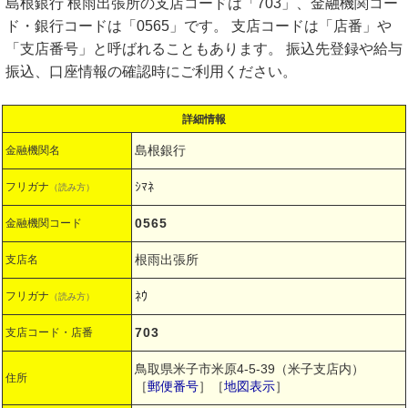
島根銀行 根雨出張所の支店コードは「703」、金融機関コー
ド・銀行コードは「0565」です。 支店コードは「店番」や
「支店番号」と呼ばれることもあります。 振込先登録や給与
振込、口座情報の確認時にご利用ください。
詳細情報
島根銀行
金融機関名
ｼﾏﾈ
フリガナ
（読み方）
0565
金融機関コード
根雨出張所
支店名
ﾈｳ
フリガナ
（読み方）
703
支店コード・店番
鳥取県米子市米原4-5-39（米子支店内）
住所
［
郵便番号
］［
地図表示
］