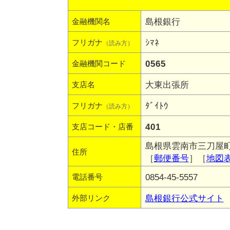
島根銀行
金融機関名
ｼﾏﾈ
フリガナ
（読み方）
0565
金融機関コード
大東出張所
支店名
ﾀﾞｲﾄｳ
フリガナ
（読み方）
401
支店コード・店番
島根県雲南市三刀屋町下
住所
［
郵便番号
］［
地図
0854-45-5557
電話番号
島根銀行公式サイト
外部リンク