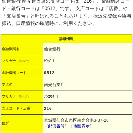
仙台銀行 南光台支店の支店コードは「216」、金融機関コー
ド・銀行コードは「0512」です。 支店コードは「店番」や
「支店番号」と呼ばれることもあります。 振込先登録や給与
振込、口座情報の確認時にご利用ください。
詳細情報
仙台銀行
金融機関名
ｾﾝﾀﾞｲ
フリガナ
（読み方）
0512
金融機関コード
南光台支店
支店名
ﾅﾝｺｳﾀﾞｲ
フリガナ
（読み方）
216
支店コード・店番
宮城県仙台市泉区南光台南3-37-28
住所
［
郵便番号
］［
地図表示
］