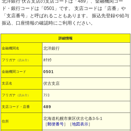
北洋銀行 伏古支店の支店コードは「489」、金融機関コー
ド・銀行コードは「0501」です。 支店コードは「店番」や
「支店番号」と呼ばれることもあります。 振込先登録や給与
振込、口座情報の確認時にご利用ください。
詳細情報
北洋銀行
金融機関名
ﾎｸﾖｳ
フリガナ
（読み方）
0501
金融機関コード
伏古支店
支店名
ﾌｼｺ
フリガナ
（読み方）
489
支店コード・店番
北海道札幌市東区伏古七条3-5-1
住所
［
郵便番号
］［
地図表示
］