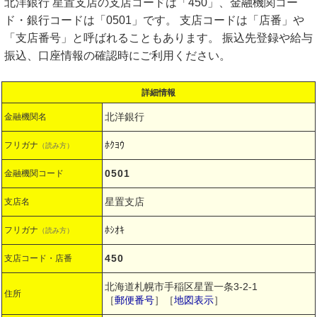
北洋銀行 星置支店の支店コードは「450」、金融機関コー
ド・銀行コードは「0501」です。 支店コードは「店番」や
「支店番号」と呼ばれることもあります。 振込先登録や給与
振込、口座情報の確認時にご利用ください。
詳細情報
北洋銀行
金融機関名
ﾎｸﾖｳ
フリガナ
（読み方）
0501
金融機関コード
星置支店
支店名
ﾎｼｵｷ
フリガナ
（読み方）
450
支店コード・店番
北海道札幌市手稲区星置一条3-2-1
住所
［
郵便番号
］［
地図表示
］